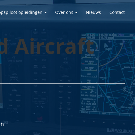
epspiloot opleidingen
Over ons
Nieuws
Contact
 Aircraft
en