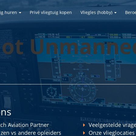
uig huren
Privé vliegtuig kopen
Vliegles (hobby)
Bero
lot Unmanned
ons
ch Aviation Partner
Veelgestelde vrag
jzen vs andere opleiders
Onze vlieglocaties