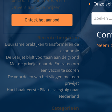
40.000 locaties ter wereld.
Onze sel
Onverslaanbare prijzen!
Ontdek het aanbod
Con
Recente berichten
Duurzame praktijken transformeren de
Neem c
economie
De Learjet blijft voortaan aan de grond
Met de privéjet naar de Emiraten om
een vaccin te scoren
De voordelen van het vliegen met een
privéjet
Hart haalt eerste Pilatus vliegtuig naar
Nederland
Categorieën