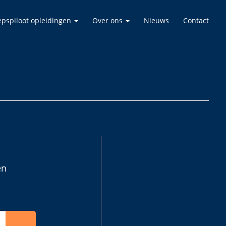
epspiloot opleidingen
Over ons
Nieuws
Contact
en