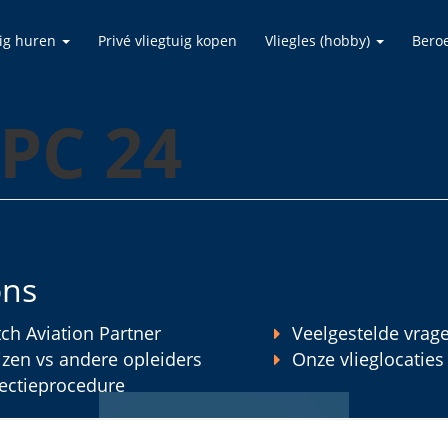
uig huren
Privé vliegtuig kopen
Vliegles (hobby)
Bero
 PC 24
ons
ch Aviation Partner
Veelgestelde vrag
jzen vs andere opleiders
Onze vlieglocaties
ectieprocedure