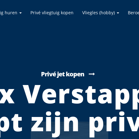
uig huren
Privé vliegtuig kopen
Vliegles (hobby)
Bero
Privé jet kopen
x Verstap
t zijn pri