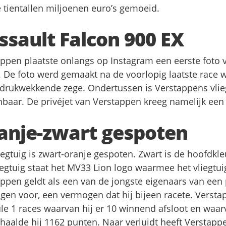
 tientallen miljoenen euro’s gemoeid.
ssault Falcon 900 EX
ppen plaatste onlangs op Instagram een eerste foto 
 De foto werd gemaakt na de voorlopig laatste race 
drukwekkende zege. Ondertussen is Verstappens vlieg
baar. De privéjet van Verstappen kreeg namelijk een f
anje-zwart gespoten
iegtuig is zwart-oranje gespoten. Zwart is de hoofdkle
iegtuig staat het MV33 Lion logo waarmee het vliegtu
ppen geldt als een van de jongste eigenaars van een pr
en voor, een vermogen dat hij bijeen racete. Verstap
e 1 races waarvan hij er 10 winnend afsloot en waarv
 haalde hij 1162 punten. Naar verluidt heeft Verstapp