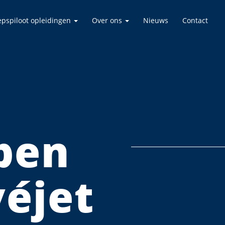
epspiloot opleidingen
Over ons
Nieuws
Contact
pen
véjet