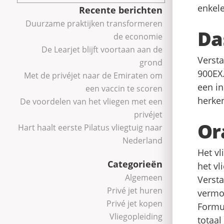
enkele
Recente berichten
Duurzame praktijken transformeren
Da
de economie
De Learjet blijft voortaan aan de
Versta
grond
900EX.
Met de privéjet naar de Emiraten om
een in
een vaccin te scoren
herken
De voordelen van het vliegen met een
privéjet
Or
Hart haalt eerste Pilatus vliegtuig naar
Nederland
Het vl
Categorieën
het vl
Algemeen
Versta
Privé jet huren
vermog
Privé jet kopen
Formul
Vliegopleiding
totaal