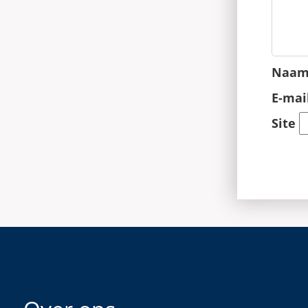
Naa
E-mai
Site