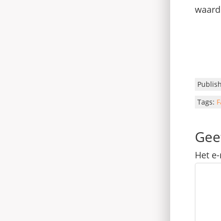
waarde
Publis
Tags:
F
Gee
Het e-